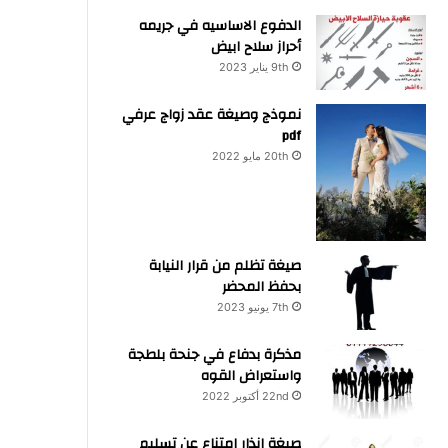
الدفوع الاساسيه في جريمه
أحراز سلاح ابيض
9th يناير 2023
نموذج وصيغة عقد زواج عرفي
pdf
20th مايو 2022
صيغة تظلم من قرار النيابة
بحفظ المحضر
7th يونيو 2023
مذكرة بدفاع في جنحة بلطجة
واستعراض القوه
22nd أكتوبر 2022
صيغة انذار امتناع عن تسليم