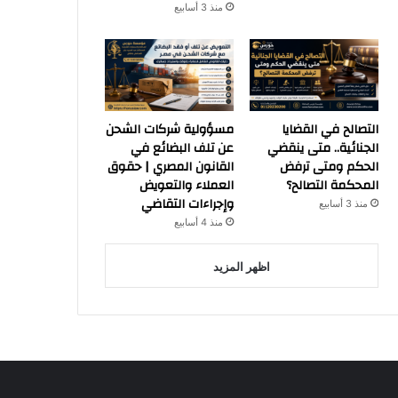
منذ 3 أسابيع
التصالح في القضايا
مسؤولية شركات الشحن
الجنائية.. متى ينقضي
عن تلف البضائع في
الحكم ومتى ترفض
القانون المصري | حقوق
المحكمة التصالح؟
العملاء والتعويض
وإجراءات التقاضي
منذ 3 أسابيع
منذ 4 أسابيع
اظهر المزيد