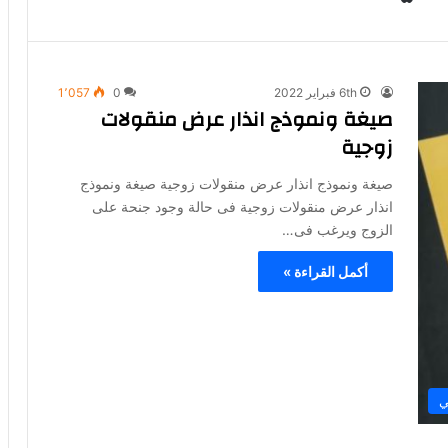
6th فبراير 2022
0
1٬057
صيغة ونموذج انذار عرض منقولات
زوجية
صيغة ونموذج انذار عرض منقولات زوجية صيغة ونموذج
انذار عرض منقولات زوجية فى حالة وجود جنحة على
الزوج ويرغب فى…
أكمل القراءة »
ي