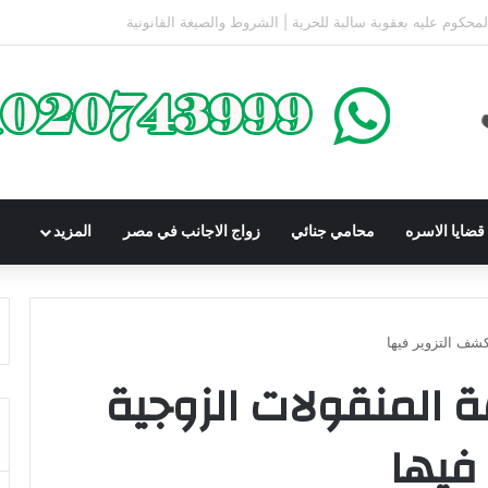
كومباوندات تحت الإنشاء | أهم البنود التي تحمي المشتري في القانون المصري
ضايا الاسره
محامي جنائي
زواج الاجانب في مصر
المزيد
شف التزوير فيها
ة المنقولات الزوجية
فيها