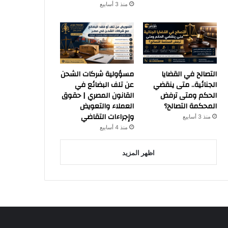
منذ 3 أسابيع
التصالح في القضايا
مسؤولية شركات الشحن
الجنائية.. متى ينقضي
عن تلف البضائع في
الحكم ومتى ترفض
القانون المصري | حقوق
المحكمة التصالح؟
العملاء والتعويض
وإجراءات التقاضي
منذ 3 أسابيع
منذ 4 أسابيع
اظهر المزيد