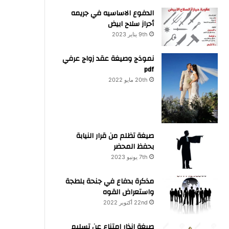
الدفوع الاساسيه في جريمه
أحراز سلاح ابيض
9th يناير 2023
نموذج وصيغة عقد زواج عرفي
pdf
20th مايو 2022
صيغة تظلم من قرار النيابة
بحفظ المحضر
7th يونيو 2023
مذكرة بدفاع في جنحة بلطجة
واستعراض القوه
22nd أكتوبر 2022
صيغة انذار امتناع عن تسليم