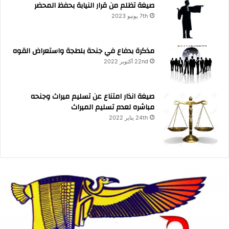
صيغة تظلم من قرار النيابة بحفظ المحضر
7th يونيو 2023
مذكرة بدفاع في جنحة بلطجة واستعراض القوه
22nd أكتوبر 2022
صيغة انذار امتناع عن تسليم ميراث وجنحه
مباشره لعدم تسليم الميراث
24th يناير 2022