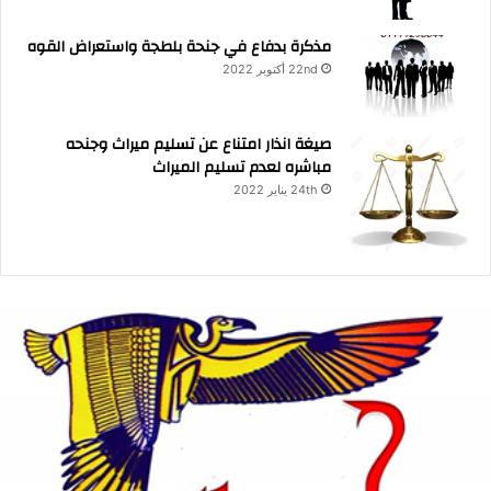
مذكرة بدفاع في جنحة بلطجة واستعراض القوه
22nd أكتوبر 2022
صيغة انذار امتناع عن تسليم ميراث وجنحه
مباشره لعدم تسليم الميراث
24th يناير 2022