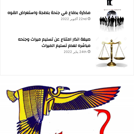
مذكرة بدفاع في جنحة بلطجة واستعراض القوه
22nd أكتوبر 2022
صيغة انذار امتناع عن تسليم ميراث وجنحه
مباشره لعدم تسليم الميراث
24th يناير 2022