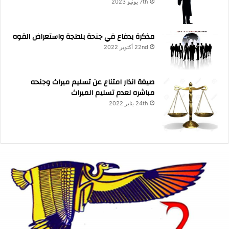
7th يونيو 2023
مذكرة بدفاع في جنحة بلطجة واستعراض القوه
22nd أكتوبر 2022
صيغة انذار امتناع عن تسليم ميراث وجنحه
مباشره لعدم تسليم الميراث
24th يناير 2022