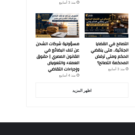
منذ 3 أسابيع
التصالح في القضايا
مسؤولية شركات الشحن
الجنائية.. متى ينقضي
عن تلف البضائع في
الحكم ومتى ترفض
القانون المصري | حقوق
المحكمة التصالح؟
العملاء والتعويض
وإجراءات التقاضي
منذ 3 أسابيع
منذ 4 أسابيع
اظهر المزيد