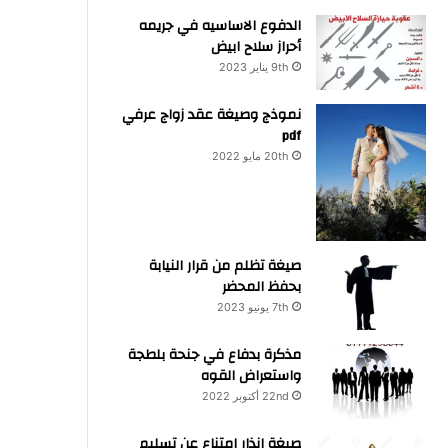
الدفوع الاساسيه في جريمه
أحراز سلاح ابيض
9th يناير 2023
نموذج وصيغة عقد زواج عرفي
pdf
20th مايو 2022
صيغة تظلم من قرار النيابة
بحفظ المحضر
7th يونيو 2023
مذكرة بدفاع في جنحة بلطجة
واستعراض القوه
22nd أكتوبر 2022
صيغة انذار امتناع عن تسليم