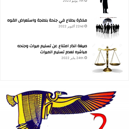
7th يونيو 2023
مذكرة بدفاع في جنحة بلطجة واستعراض القوه
22nd أكتوبر 2022
صيغة انذار امتناع عن تسليم ميراث وجنحه
مباشره لعدم تسليم الميراث
24th يناير 2022