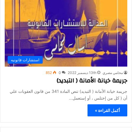
استشارات قانونيه
محامي مصري
13th ديسمبر 2022
0
852
جريمة خيانة الأمانة ( التبديد)
جريمة خيانة الأمانة ( التبديد) تنص المادة 341 من قانون العقوبات علي
أن ( كل من إختلس ، أو إستعمل…
أكمل القراءة »