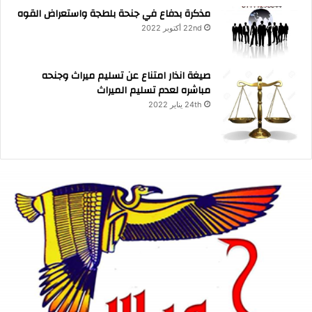
مذكرة بدفاع في جنحة بلطجة واستعراض القوه
22nd أكتوبر 2022
صيغة انذار امتناع عن تسليم ميراث وجنحه
مباشره لعدم تسليم الميراث
24th يناير 2022