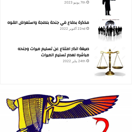
7th يونيو 2023
مذكرة بدفاع في جنحة بلطجة واستعراض القوه
22nd أكتوبر 2022
صيغة انذار امتناع عن تسليم ميراث وجنحه
مباشره لعدم تسليم الميراث
24th يناير 2022