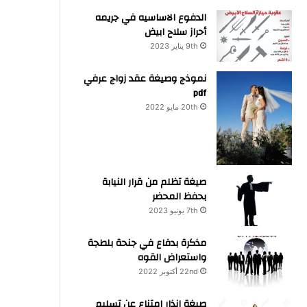
الدفوع الاساسيه في جريمه
أحراز سلاح ابيض
9th يناير 2023
نموذج وصيغة عقد زواج عرفي
pdf
20th مايو 2022
صيغة تظلم من قرار النيابة
بحفظ المحضر
7th يونيو 2023
مذكرة بدفاع في جنحة بلطجة
واستعراض القوه
22nd أكتوبر 2022
صيغة انذار امتناع عن تسليم