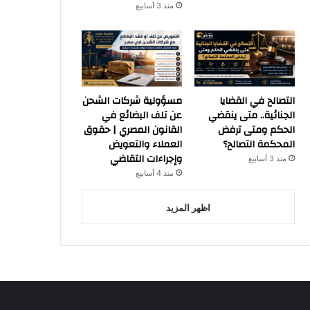
منذ 3 أسابيع
التصالح في القضايا
مسؤولية شركات الشحن
الجنائية.. متى ينقضي
عن تلف البضائع في
الحكم ومتى ترفض
القانون المصري | حقوق
المحكمة التصالح؟
العملاء والتعويض
وإجراءات التقاضي
منذ 3 أسابيع
منذ 4 أسابيع
اظهر المزيد