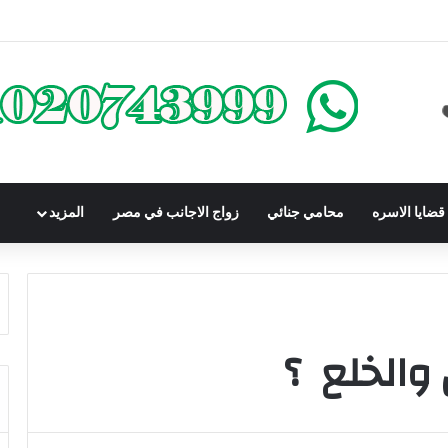
كومباوندات تحت الإنشاء | أهم البنود التي تحمي المشتري في القانون المصري
ضايا الاسره
محامي جنائي
زواج الاجانب في مصر
المزيد
 والخلع ؟