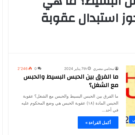
س البسيط؟ ما هي
وز استبدال عقوبة
محامي مصري
7th يناير 2024
0
2٬246
ما الفرق بين الحبس البسيط والحبس
مع الشغل؟
ما الفرق بين الحبس البسيط والحبس مع الشغل؟ عقوبة
الحبس المادة (١٨) عقوبة الحبس هي وضع المحكوم عليه
في أحد…
ي
أكمل القراءة »