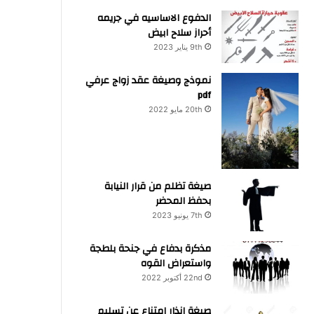
الدفوع الاساسيه في جريمه
أحراز سلاح ابيض
9th يناير 2023
نموذج وصيغة عقد زواج عرفي
pdf
20th مايو 2022
صيغة تظلم من قرار النيابة
بحفظ المحضر
7th يونيو 2023
مذكرة بدفاع في جنحة بلطجة
واستعراض القوه
22nd أكتوبر 2022
صيغة انذار امتناع عن تسليم