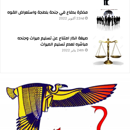
مذكرة بدفاع في جنحة بلطجة واستعراض القوه
22nd أكتوبر 2022
صيغة انذار امتناع عن تسليم ميراث وجنحه
مباشره لعدم تسليم الميراث
24th يناير 2022