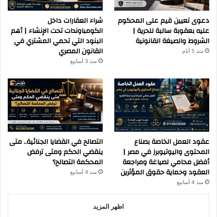
دعوى تعيين قيم على المحكوم
شراء العقارات داخل
عليه بعقوبة سالبة للحرية |
الكومباوندات تحت الإنشاء | أهم
الشروط والصيغة القانونية
البنود التي تحمي المشتري في
القانون المصري
منذ 5 أيام
منذ 3 أسابيع
عقود العمل الخاصة بصناع
التصالح في القضايا الجنائية.. متى
المحتوى واليوتيوبرز في مصر |
ينقضي الحكم ومتى ترفض
أفضل محامي لصياغة ومراجعة
المحكمة التصالح؟
العقود وحماية حقوق المؤثرين
منذ 4 أسابيع
منذ 4 أسابيع
اظهر المزيد