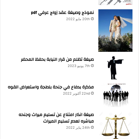
نموذج وصيغة عقد زواج عرفي pdf
20th مايو 2022
صيغة تظلم من قرار النيابة بحفظ المحضر
7th يونيو 2023
مذكرة بدفاع في جنحة بلطجة واستعراض القوه
22nd أكتوبر 2022
صيغة انذار امتناع عن تسليم ميراث وجنحه
مباشره لعدم تسليم الميراث
24th يناير 2022