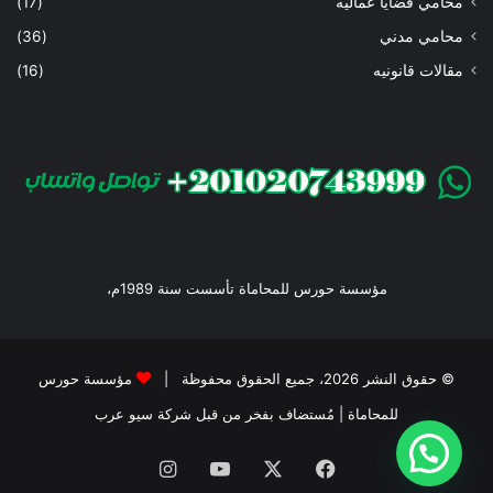
محامي قضايا عماليه
(17)
محامي مدني
(36)
مقالات قانونيه
(16)
مؤسسة حورس للمحاماة تأسست سنة 1989م،
© حقوق النشر 2026، جميع الحقوق محفوظة |
مؤسسة حورس
للمحاماة
| مُستضاف بفخر من قبل
شركة سيو عرب
فيسبوك
‫X
‫YouTube
انستقرام