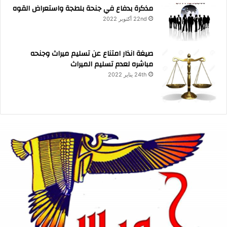
مذكرة بدفاع في جنحة بلطجة واستعراض القوه
22nd أكتوبر 2022
صيغة انذار امتناع عن تسليم ميراث وجنحه
مباشره لعدم تسليم الميراث
24th يناير 2022