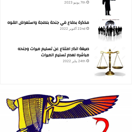
7th يونيو 2023
مذكرة بدفاع في جنحة بلطجة واستعراض القوه
22nd أكتوبر 2022
صيغة انذار امتناع عن تسليم ميراث وجنحه
مباشره لعدم تسليم الميراث
24th يناير 2022