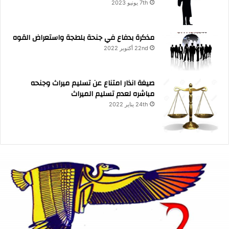
7th يونيو 2023
مذكرة بدفاع في جنحة بلطجة واستعراض القوه
22nd أكتوبر 2022
صيغة انذار امتناع عن تسليم ميراث وجنحه
مباشره لعدم تسليم الميراث
24th يناير 2022