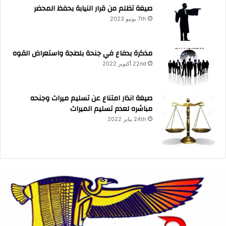
صيغة تظلم من قرار النيابة بحفظ المحضر
7th يونيو 2023
مذكرة بدفاع في جنحة بلطجة واستعراض القوه
22nd أكتوبر 2022
صيغة انذار امتناع عن تسليم ميراث وجنحه
مباشره لعدم تسليم الميراث
24th يناير 2022