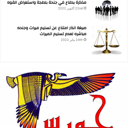
مذكرة بدفاع في جنحة بلطجة واستعراض القوه
22nd أكتوبر 2022
صيغة انذار امتناع عن تسليم ميراث وجنحه
مباشره لعدم تسليم الميراث
24th يناير 2022