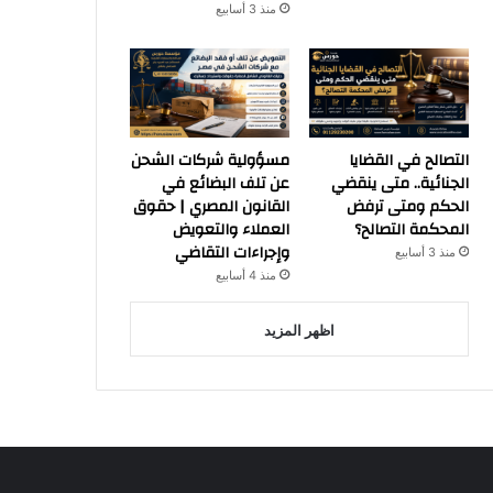
منذ 3 أسابيع
التصالح في القضايا
مسؤولية شركات الشحن
الجنائية.. متى ينقضي
عن تلف البضائع في
الحكم ومتى ترفض
القانون المصري | حقوق
المحكمة التصالح؟
العملاء والتعويض
وإجراءات التقاضي
منذ 3 أسابيع
منذ 4 أسابيع
اظهر المزيد