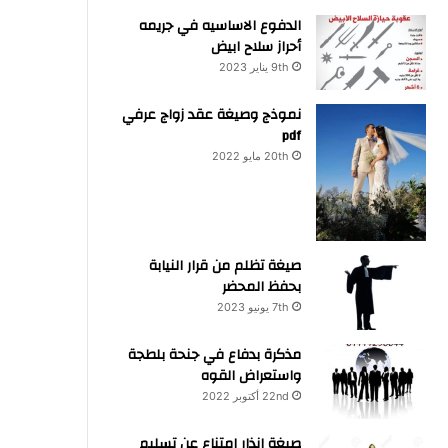
الدفوع الاساسيه في جريمه
أحراز سلاح ابيض
9th يناير 2023
نموذج وصيغة عقد زواج عرفي
pdf
20th مايو 2022
صيغة تظلم من قرار النيابة
بحفظ المحضر
7th يونيو 2023
مذكرة بدفاع في جنحة بلطجة
واستعراض القوه
22nd أكتوبر 2022
صيغة انذار امتناع عن تسليم