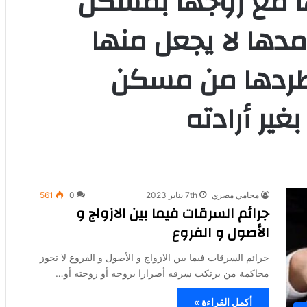
ها مع زوجها بمسكن
مدها لا يجعل منها
 طردها من مسكن
غير أرادته
محامي مصري
7th يناير 2023
0
561
جرائم السرقات فيما بين الازواج و
الأصول و الفروع
جرائم السرقات فيما بين الازواج و الأصول و الفروع لا تجوز
محاكمة من يرتكب سرقه أضرارا بزوجه أو زوجته أو…
أكمل القراءة »