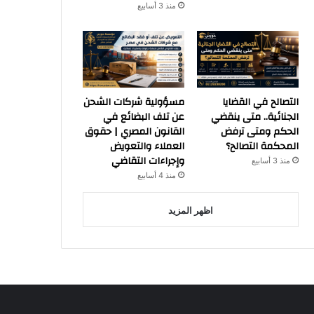
منذ 3 أسابيع
التصالح في القضايا
مسؤولية شركات الشحن
الجنائية.. متى ينقضي
عن تلف البضائع في
الحكم ومتى ترفض
القانون المصري | حقوق
المحكمة التصالح؟
العملاء والتعويض
وإجراءات التقاضي
منذ 3 أسابيع
منذ 4 أسابيع
اظهر المزيد