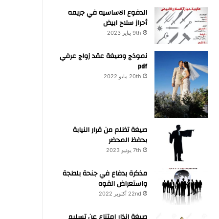
الدفوع الاساسيه في جريمه
أحراز سلاح ابيض
9th يناير 2023
نموذج وصيغة عقد زواج عرفي
pdf
20th مايو 2022
صيغة تظلم من قرار النيابة
بحفظ المحضر
7th يونيو 2023
مذكرة بدفاع في جنحة بلطجة
واستعراض القوه
22nd أكتوبر 2022
صيغة انذار امتناع عن تسليم