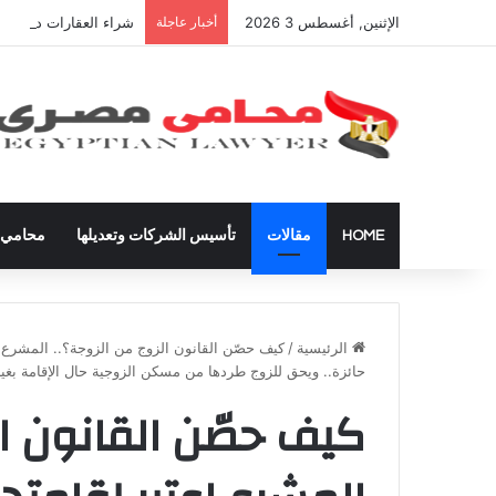
الإثنين, أغسطس 3 2026
أخبار عاجلة
شراء العقارات داخل ال
HOME
مقالات
تأسيس الشركات وتعديلها
محامي ق
الرئيسية
/
كيف حصّن القانون الزوج من الزوجة؟.. المشرع اع
حائزة.. ويحق للزوج طردها من مسكن الزوجية حال الإقامة بغير
كيف حصّن القانون ال