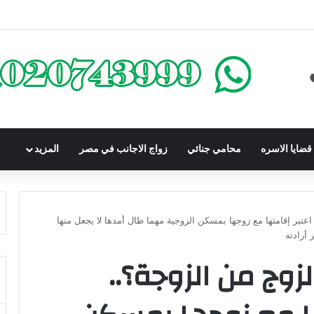
كومباوندات تحت الإنشاء | أهم البنود التي تحمي المشتري في القانون المصري
ضايا الاسره
محامي جنائي
زواج الاجانب في مصر
المزيد
تبر إقامتها مع زوجها بمسكن الزوجية مهما طال أمدها لا يجعل منها
 أرادته
زوج من الزوجة؟..