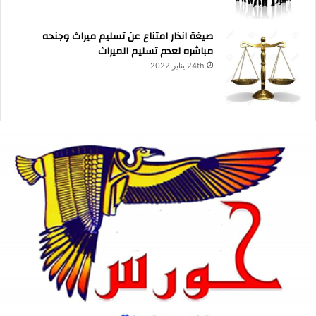
صيغة انذار امتناع عن تسليم ميراث وجنحه
مباشره لعدم تسليم الميراث
24th يناير 2022