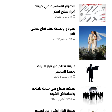
الدفوع الاساسيه في جريمه
أحراز سلاح ابيض
9th يناير 2023
نموذج وصيغة عقد زواج عرفي
pdf
20th مايو 2022
صيغة تظلم من قرار النيابة
بحفظ المحضر
7th يونيو 2023
مذكرة بدفاع في جنحة بلطجة
واستعراض القوه
22nd أكتوبر 2022
صيغة انذار امتناع عن تسليم