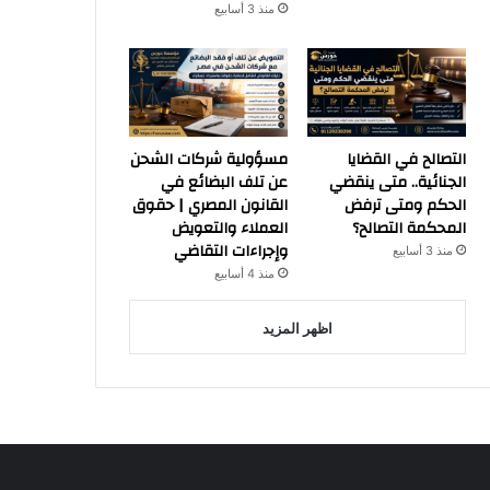
منذ 3 أسابيع
التصالح في القضايا
مسؤولية شركات الشحن
الجنائية.. متى ينقضي
عن تلف البضائع في
الحكم ومتى ترفض
القانون المصري | حقوق
المحكمة التصالح؟
العملاء والتعويض
وإجراءات التقاضي
منذ 3 أسابيع
منذ 4 أسابيع
اظهر المزيد