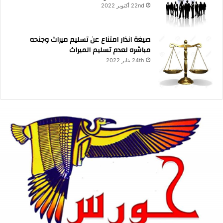
22nd أكتوبر 2022
صيغة انذار امتناع عن تسليم ميراث وجنحه
مباشره لعدم تسليم الميراث
24th يناير 2022