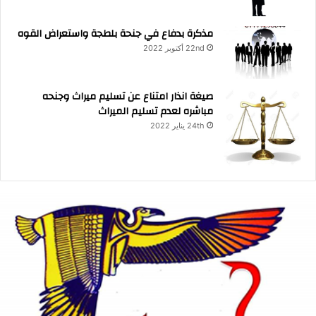
مذكرة بدفاع في جنحة بلطجة واستعراض القوه
22nd أكتوبر 2022
صيغة انذار امتناع عن تسليم ميراث وجنحه
مباشره لعدم تسليم الميراث
24th يناير 2022