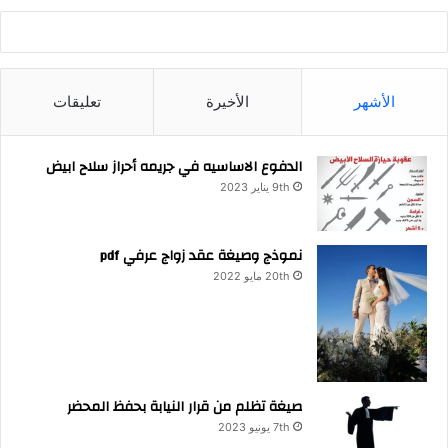
الأشهر
الأخيرة
تعليقات
الدفوع الاساسيه في جريمه أحراز سلاح ابيض
9th يناير 2023
نموذج وصيغة عقد زواج عرفي pdf
20th مايو 2022
صيغة تظلم من قرار النيابة بحفظ المحضر
7th يونيو 2023