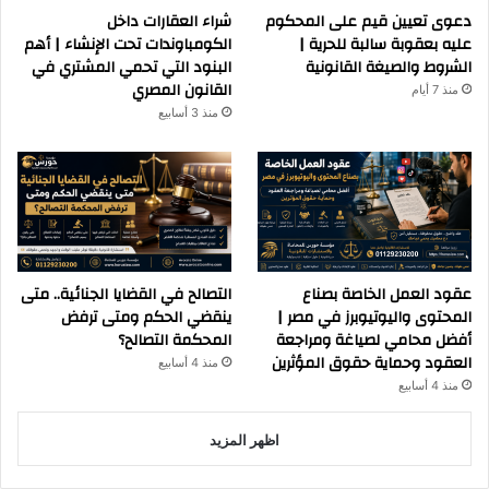
دعوى تعيين قيم على المحكوم
شراء العقارات داخل
عليه بعقوبة سالبة للحرية |
الكومباوندات تحت الإنشاء | أهم
الشروط والصيغة القانونية
البنود التي تحمي المشتري في
القانون المصري
منذ 7 أيام
منذ 3 أسابيع
عقود العمل الخاصة بصناع
التصالح في القضايا الجنائية.. متى
المحتوى واليوتيوبرز في مصر |
ينقضي الحكم ومتى ترفض
أفضل محامي لصياغة ومراجعة
المحكمة التصالح؟
العقود وحماية حقوق المؤثرين
منذ 4 أسابيع
منذ 4 أسابيع
اظهر المزيد