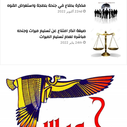
مذكرة بدفاع في جنحة بلطجة واستعراض القوه
22nd أكتوبر 2022
صيغة انذار امتناع عن تسليم ميراث وجنحه
مباشره لعدم تسليم الميراث
24th يناير 2022