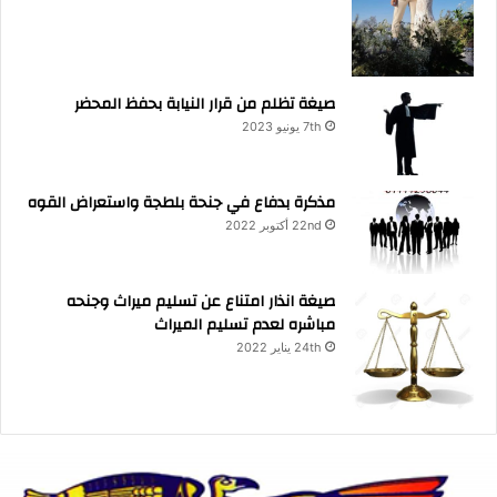
صيغة تظلم من قرار النيابة بحفظ المحضر
7th يونيو 2023
مذكرة بدفاع في جنحة بلطجة واستعراض القوه
22nd أكتوبر 2022
صيغة انذار امتناع عن تسليم ميراث وجنحه
مباشره لعدم تسليم الميراث
24th يناير 2022