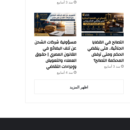
منذ 3 أسابيع
التصالح في القضايا
مسؤولية شركات الشحن
الجنائية.. متى ينقضي
عن تلف البضائع في
الحكم ومتى ترفض
القانون المصري | حقوق
المحكمة التصالح؟
العملاء والتعويض
وإجراءات التقاضي
منذ 3 أسابيع
منذ 4 أسابيع
اظهر المزيد