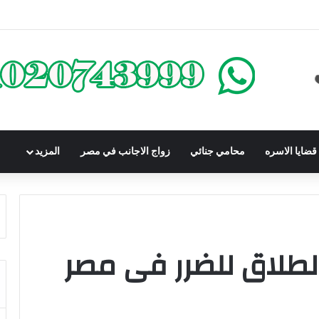
كومباوندات تحت الإنشاء | أهم البنود التي تحمي المشتري في القانون المصري
ضايا الاسره
محامي جنائي
زواج الاجانب في مصر
المزيد
طلاق للضرر فى مصر