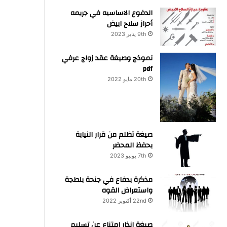
الدفوع الاساسيه في جريمه
أحراز سلاح ابيض
9th يناير 2023
نموذج وصيغة عقد زواج عرفي
pdf
20th مايو 2022
صيغة تظلم من قرار النيابة
بحفظ المحضر
7th يونيو 2023
مذكرة بدفاع في جنحة بلطجة
واستعراض القوه
22nd أكتوبر 2022
صيغة انذار امتناع عن تسليم