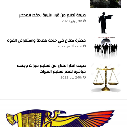
صيغة تظلم من قرار النيابة بحفظ المحضر
7th يونيو 2023
مذكرة بدفاع في جنحة بلطجة واستعراض القوه
22nd أكتوبر 2022
صيغة انذار امتناع عن تسليم ميراث وجنحه
مباشره لعدم تسليم الميراث
24th يناير 2022