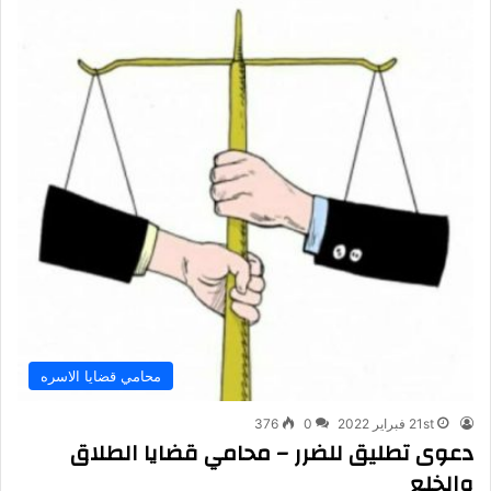
محامي قضايا الاسره
21st فبراير 2022
0
376
دعوى تطليق للضرر – محامي قضايا الطلاق
والخلع