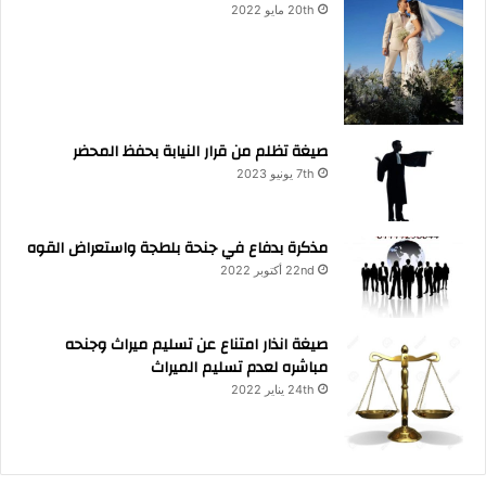
20th مايو 2022
صيغة تظلم من قرار النيابة بحفظ المحضر
7th يونيو 2023
مذكرة بدفاع في جنحة بلطجة واستعراض القوه
22nd أكتوبر 2022
صيغة انذار امتناع عن تسليم ميراث وجنحه
مباشره لعدم تسليم الميراث
24th يناير 2022