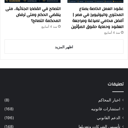
عقود العمل الخاصة بصناع
التصالح في القضايا الجنائية.. متى
المحتوى واليوتيوبرز في مصر |
ينقضي الحكم ومتى ترفض
أفضل محامي لصياغة ومراجعة
المحكمة التصالح؟
العقود وحماية حقوق المؤثرين
منذ 4 أسابيع
منذ 4 أسابيع
اظهر المزيد
تصنيفات
اخبار المحاكم
(8)
استشارات قانونيه
(168)
الدعم القانوني
(196)
تأسيس الشركات وتعديلها
(148)