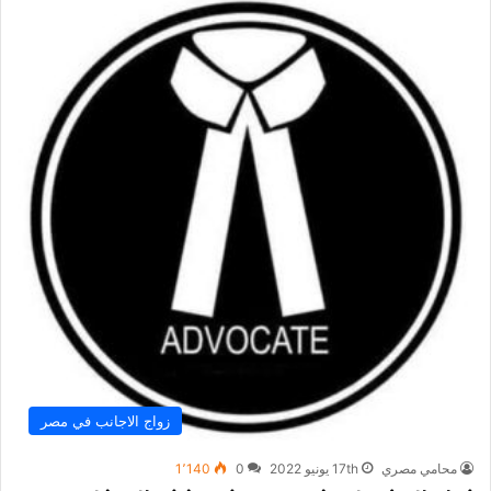
زواج الاجانب في مصر
محامي مصري
17th يونيو 2022
0
1٬140