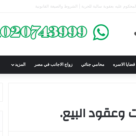
كومباوندات تحت الإنشاء | أهم البنود التي تحمي المشتري في القانون المصري
ضايا الاسره
محامي جنائي
زواج الاجانب في مصر
المزيد
ت وعقود البيع.