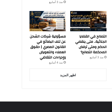
منذ 3 أسابيع
التصالح في القضايا
مسؤولية شركات الشحن
الجنائية.. متى ينقضي
عن تلف البضائع في
الحكم ومتى ترفض
القانون المصري | حقوق
المحكمة التصالح؟
العملاء والتعويض
وإجراءات التقاضي
منذ 3 أسابيع
منذ 4 أسابيع
اظهر المزيد