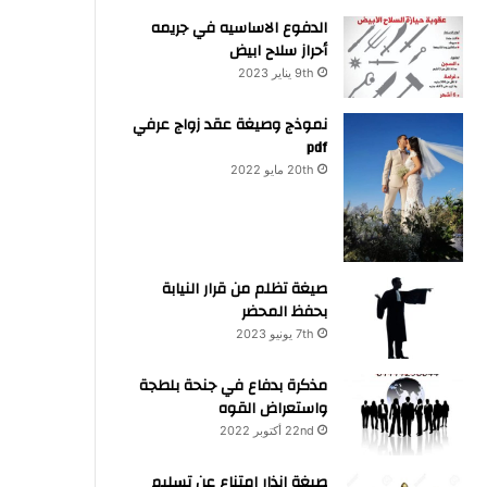
الدفوع الاساسيه في جريمه
أحراز سلاح ابيض
9th يناير 2023
نموذج وصيغة عقد زواج عرفي
pdf
20th مايو 2022
صيغة تظلم من قرار النيابة
بحفظ المحضر
7th يونيو 2023
مذكرة بدفاع في جنحة بلطجة
واستعراض القوه
22nd أكتوبر 2022
صيغة انذار امتناع عن تسليم