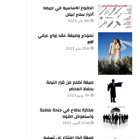
الدفوع الاساسيه في جريمه
أحراز سلاح ابيض
9th يناير 2023
نموذج وصيغة عقد زواج عرفي
pdf
20th مايو 2022
صيغة تظلم من قرار النيابة
بحفظ المحضر
7th يونيو 2023
مذكرة بدفاع في جنحة بلطجة
واستعراض القوه
22nd أكتوبر 2022
صيغة انذار امتناع عن تسليم