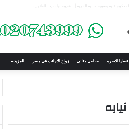
كومباوندات تحت الإنشاء | أهم البنود التي تحمي المشتري في القانون المصري
ضايا الاسره
محامي جنائي
زواج الاجانب في مصر
المزيد
يابه