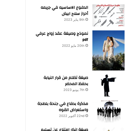
الدفوع الاساسيه في جريمه
أحراز سلاح ابيض
9th يناير 2023
نموذج وصيغة عقد زواج عرفي
pdf
20th مايو 2022
صيغة تظلم من قرار النيابة
بحفظ المحضر
7th يونيو 2023
مذكرة بدفاع في جنحة بلطجة
واستعراض القوه
22nd أكتوبر 2022
صيغة انذار امتناع عن تسليم