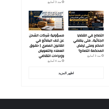
منذ 3 أسابيع
التصالح في القضايا
مسؤولية شركات الشحن
الجنائية.. متى ينقضي
عن تلف البضائع في
الحكم ومتى ترفض
القانون المصري | حقوق
المحكمة التصالح؟
العملاء والتعويض
وإجراءات التقاضي
منذ 3 أسابيع
منذ 4 أسابيع
اظهر المزيد