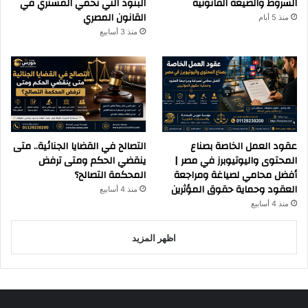
الشروط والصيغة القانونية
البنود التي تحمي المشتري في
القانون المصري
منذ 5 أيام
منذ 3 أسابيع
عقود العمل الخاصة بصناع
التصالح في القضايا الجنائية.. متى
المحتوى واليوتيوبرز في مصر |
ينقضي الحكم ومتى ترفض
أفضل محامي لصياغة ومراجعة
المحكمة التصالح؟
العقود وحماية حقوق المؤثرين
منذ 4 أسابيع
منذ 4 أسابيع
اظهر المزيد