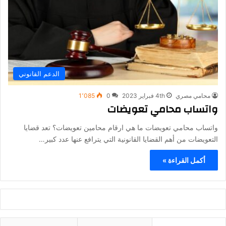
الدعم القانوني
محامي مصري
4th فبراير 2023
0
1٬085
واتساب محامي تعويضات
واتساب محامي تعويضات ما هي ارقام محامين تعويضات؟ تعد قضايا
التعويضات من أهم القضايا القانونية التي يترافع عنها عدد كبير…
أكمل القراءة »