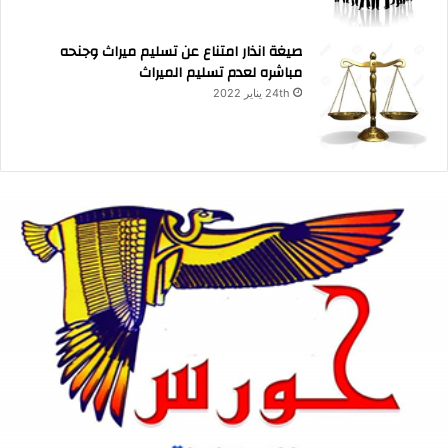
صيغة انذار امتناع عن تسليم ميراث وجنحه
مباشره لعدم تسليم الميراث
24th يناير 2022