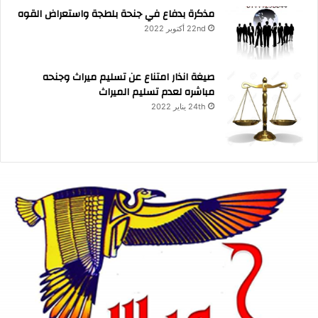
مذكرة بدفاع في جنحة بلطجة واستعراض القوه
22nd أكتوبر 2022
صيغة انذار امتناع عن تسليم ميراث وجنحه
مباشره لعدم تسليم الميراث
24th يناير 2022