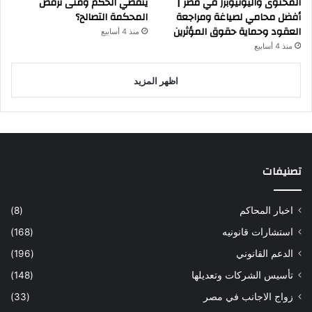
المحتوى واليوتيوبرز في مصر |
ينقضي الحكم ومتى ترفض
أفضل محامي لصياغة ومراجعة
المحكمة التصالح؟
العقود وحماية حقوق المؤثرين
منذ 4 أسابيع
منذ 4 أسابيع
اظهر المزيد
تصنيفات
اخبار المحاكم
(8)
استشارات قانونيه
(168)
الدعم القانوني
(196)
تأسيس الشركات وتعديلها
(148)
زواج الاجانب في مصر
(33)