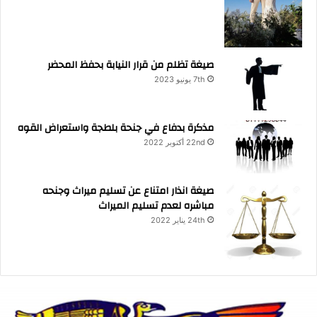
صيغة تظلم من قرار النيابة بحفظ المحضر
7th يونيو 2023
مذكرة بدفاع في جنحة بلطجة واستعراض القوه
22nd أكتوبر 2022
صيغة انذار امتناع عن تسليم ميراث وجنحه
مباشره لعدم تسليم الميراث
24th يناير 2022