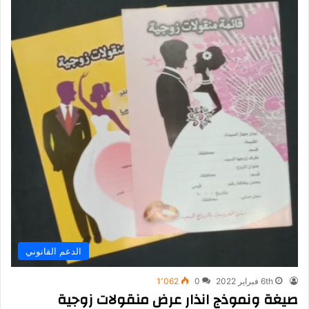
الدعم القانوني
6th فبراير 2022
0
1٬062
صيغة ونموذج انذار عرض منقولات زوجية