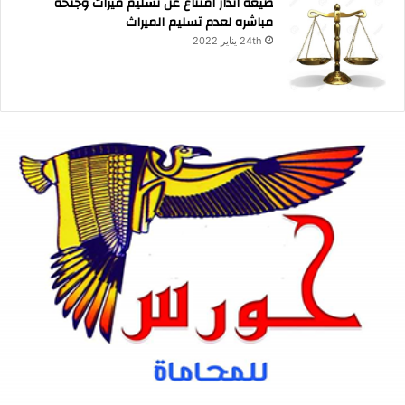
صيغة انذار امتناع عن تسليم ميراث وجنحه
مباشره لعدم تسليم الميراث
24th يناير 2022