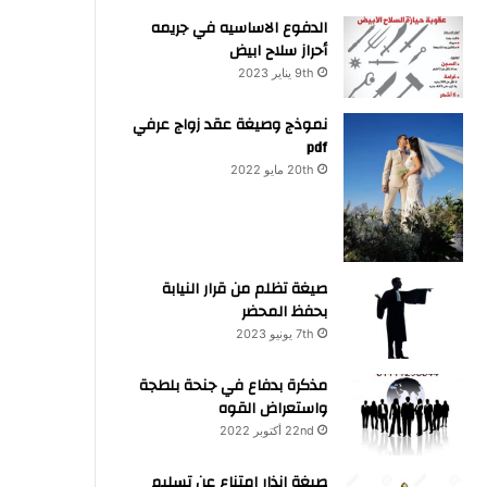
الدفوع الاساسيه في جريمه
أحراز سلاح ابيض
9th يناير 2023
نموذج وصيغة عقد زواج عرفي
pdf
20th مايو 2022
صيغة تظلم من قرار النيابة
بحفظ المحضر
7th يونيو 2023
مذكرة بدفاع في جنحة بلطجة
واستعراض القوه
22nd أكتوبر 2022
صيغة انذار امتناع عن تسليم