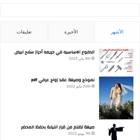
الأشهر
الأخيرة
تعليقات
الدفوع الاساسيه في جريمه أحراز سلاح ابيض
9th يناير 2023
نموذج وصيغة عقد زواج عرفي pdf
20th مايو 2022
صيغة تظلم من قرار النيابة بحفظ المحضر
7th يونيو 2023