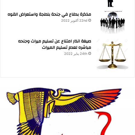
مذكرة بدفاع في جنحة بلطجة واستعراض القوه
22nd أكتوبر 2022
صيغة انذار امتناع عن تسليم ميراث وجنحه
مباشره لعدم تسليم الميراث
24th يناير 2022