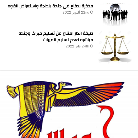
مذكرة بدفاع في جنحة بلطجة واستعراض القوه
22nd أكتوبر 2022
صيغة انذار امتناع عن تسليم ميراث وجنحه
مباشره لعدم تسليم الميراث
24th يناير 2022