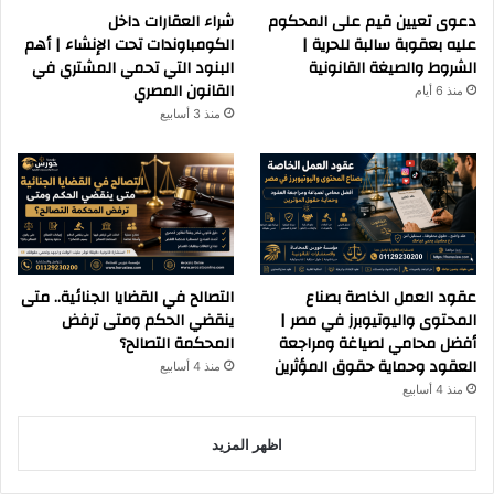
دعوى تعيين قيم على المحكوم
شراء العقارات داخل
عليه بعقوبة سالبة للحرية |
الكومباوندات تحت الإنشاء | أهم
الشروط والصيغة القانونية
البنود التي تحمي المشتري في
القانون المصري
منذ 6 أيام
منذ 3 أسابيع
عقود العمل الخاصة بصناع
التصالح في القضايا الجنائية.. متى
المحتوى واليوتيوبرز في مصر |
ينقضي الحكم ومتى ترفض
أفضل محامي لصياغة ومراجعة
المحكمة التصالح؟
العقود وحماية حقوق المؤثرين
منذ 4 أسابيع
منذ 4 أسابيع
اظهر المزيد