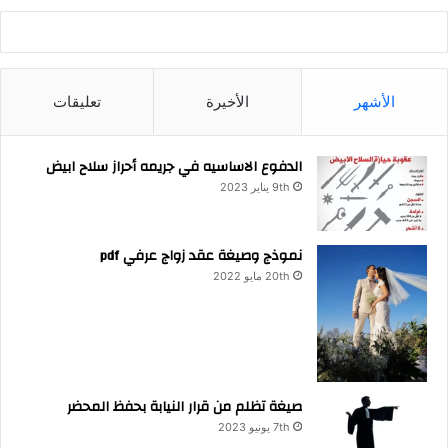
الأشهر
الأخيرة
تعليقات
الدفوع الاساسيه في جريمه أحراز سلاح ابيض
9th يناير 2023
نموذج وصيغة عقد زواج عرفي pdf
20th مايو 2022
صيغة تظلم من قرار النيابة بحفظ المحضر
7th يونيو 2023