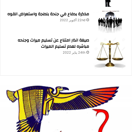
مذكرة بدفاع في جنحة بلطجة واستعراض القوه
22nd أكتوبر 2022
صيغة انذار امتناع عن تسليم ميراث وجنحه
مباشره لعدم تسليم الميراث
24th يناير 2022