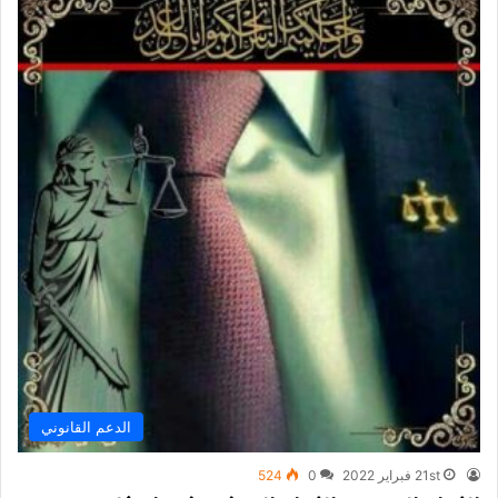
الدعم القانوني
21st فبراير 2022
0
524