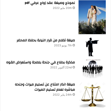
نموذج وصيغة عقد زواج عرفي pdf
20th مايو 2022
صيغة تظلم من قرار النيابة بحفظ المحضر
7th يونيو 2023
مذكرة بدفاع في جنحة بلطجة واستعراض القوه
22nd أكتوبر 2022
صيغة انذار امتناع عن تسليم ميراث وجنحه
مباشره لعدم تسليم الميراث
24th يناير 2022