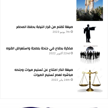
صيغة تظلم من قرار النيابة بحفظ المحضر
7th يونيو 2023
مذكرة بدفاع في جنحة بلطجة واستعراض القوه
22nd أكتوبر 2022
صيغة انذار امتناع عن تسليم ميراث وجنحه
مباشره لعدم تسليم الميراث
24th يناير 2022