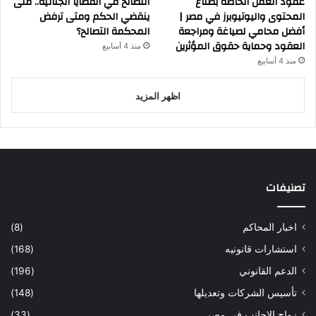
عقود العمل الخاصة بصناع
التصالح في القضايا الجنائية.. متى
المحتوى واليوتيوبرز في مصر |
ينقضي الحكم ومتى ترفض
أفضل محامي لصياغة ومراجعة
المحكمة التصالح؟
العقود وحماية حقوق المؤثرين
منذ 4 أسابيع
منذ 4 أسابيع
اظهر المزيد
تصنيفات
اخبار المحاكم
(8)
استشارات قانونيه
(168)
الدعم القانوني
(196)
تأسيس الشركات وتعديلها
(148)
زواج الاجانب في مصر
(33)