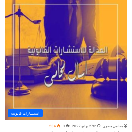
استشارات قانونيه
محامي مصري
27th يوليو 2022
0
534