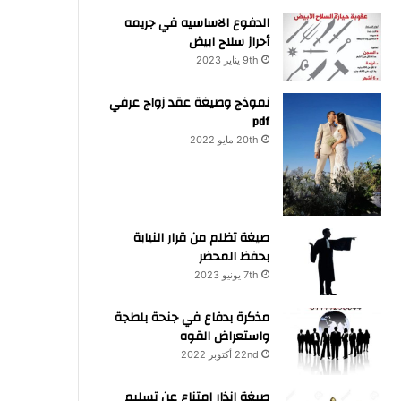
الدفوع الاساسيه في جريمه
أحراز سلاح ابيض
9th يناير 2023
نموذج وصيغة عقد زواج عرفي
pdf
20th مايو 2022
صيغة تظلم من قرار النيابة
بحفظ المحضر
7th يونيو 2023
مذكرة بدفاع في جنحة بلطجة
واستعراض القوه
22nd أكتوبر 2022
صيغة انذار امتناع عن تسليم