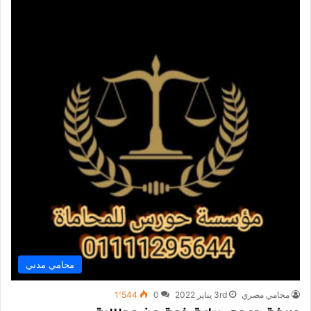
محامي مدني
محامي مصري
3rd يناير 2022
0
1٬544