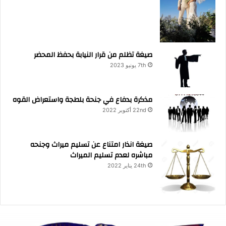
صيغة تظلم من قرار النيابة بحفظ المحضر
7th يونيو 2023
مذكرة بدفاع في جنحة بلطجة واستعراض القوه
22nd أكتوبر 2022
صيغة انذار امتناع عن تسليم ميراث وجنحه
مباشره لعدم تسليم الميراث
24th يناير 2022