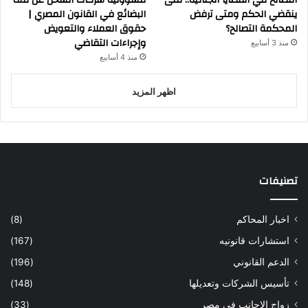
التصالح في القضايا الجنائية.. متى
مسؤولية شركات الشحن عن تلف
ينقضي الحكم ومتى ترفض
البضائع في القانون المصري |
المحكمة التصالح؟
حقوق العملاء والتعويض
وإجراءات التقاضي
منذ 3 أسابيع
منذ 4 أسابيع
اظهر المزيد
تصنيفات
اخبار المحاكم
(8)
استشارات قانونيه
(167)
الدعم القانوني
(196)
تأسيس الشركات وتعديلها
(148)
زواج الاجانب في مصر
(33)