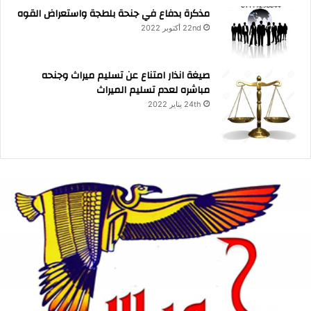
مذكرة بدفاع في جنحة بلطجة واستعراض القوه
22nd أكتوبر 2022
صيغة انذار امتناع عن تسليم ميراث وجنحه
مباشره لعدم تسليم الميراث
24th يناير 2022