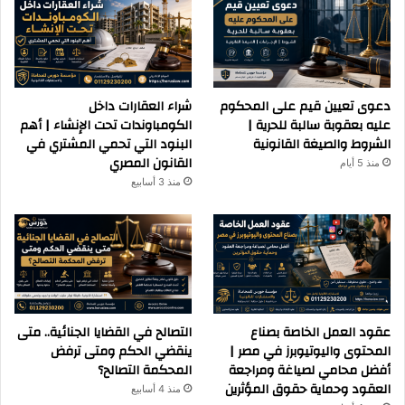
دعوى تعيين قيم على المحكوم
شراء العقارات داخل
عليه بعقوبة سالبة للحرية |
الكومباوندات تحت الإنشاء | أهم
الشروط والصيغة القانونية
البنود التي تحمي المشتري في
القانون المصري
منذ 5 أيام
منذ 3 أسابيع
عقود العمل الخاصة بصناع
التصالح في القضايا الجنائية.. متى
المحتوى واليوتيوبرز في مصر |
ينقضي الحكم ومتى ترفض
أفضل محامي لصياغة ومراجعة
المحكمة التصالح؟
العقود وحماية حقوق المؤثرين
منذ 4 أسابيع