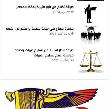
صيغة تظلم من قرار النيابة بحفظ المحضر
7th يونيو 2023
مذكرة بدفاع في جنحة بلطجة واستعراض القوه
22nd أكتوبر 2022
صيغة انذار امتناع عن تسليم ميراث وجنحه
مباشره لعدم تسليم الميراث
24th يناير 2022