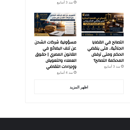
منذ 3 أسابيع
التصالح في القضايا
مسؤولية شركات الشحن
الجنائية.. متى ينقضي
عن تلف البضائع في
الحكم ومتى ترفض
القانون المصري | حقوق
المحكمة التصالح؟
العملاء والتعويض
وإجراءات التقاضي
منذ 3 أسابيع
منذ 4 أسابيع
اظهر المزيد