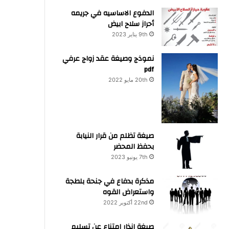
الدفوع الاساسيه في جريمه
أحراز سلاح ابيض
9th يناير 2023
نموذج وصيغة عقد زواج عرفي
pdf
20th مايو 2022
صيغة تظلم من قرار النيابة
بحفظ المحضر
7th يونيو 2023
مذكرة بدفاع في جنحة بلطجة
واستعراض القوه
22nd أكتوبر 2022
صيغة انذار امتناع عن تسليم