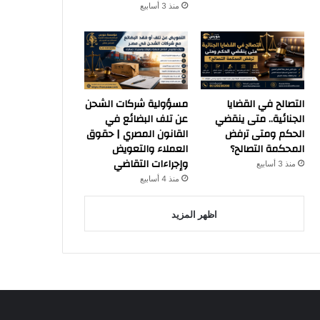
منذ 3 أسابيع
التصالح في القضايا
مسؤولية شركات الشحن
الجنائية.. متى ينقضي
عن تلف البضائع في
الحكم ومتى ترفض
القانون المصري | حقوق
المحكمة التصالح؟
العملاء والتعويض
وإجراءات التقاضي
منذ 3 أسابيع
منذ 4 أسابيع
اظهر المزيد