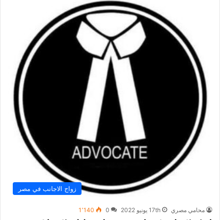
زواج الاجانب في مصر
محامي مصري
17th يونيو 2022
0
1٬140