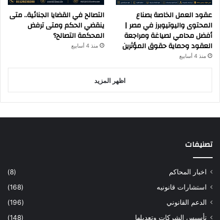
عقود العمل الخاصة بصناع
التصالح في القضايا الجنائية.. متى
المحتوى واليوتيوبرز في مصر |
ينقضي الحكم ومتى ترفض
أفضل محامي لصياغة ومراجعة
المحكمة التصالح؟
العقود وحماية حقوق المؤثرين
منذ 4 أسابيع
منذ 4 أسابيع
اظهر المزيد
تصنيفات
اخبار المحاكم
(8)
استشارات قانونيه
(168)
الدعم القانوني
(196)
تأسيس الشركات وتعديلها
(148)