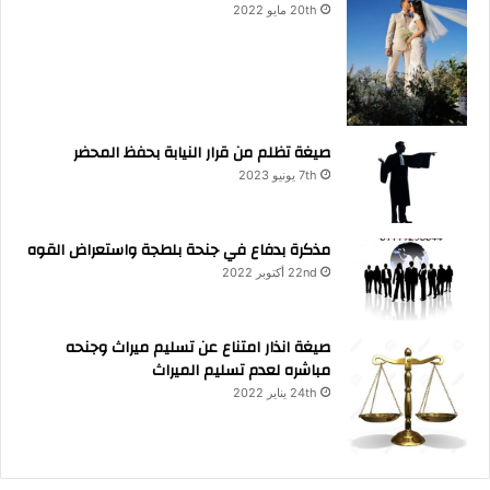
20th مايو 2022
صيغة تظلم من قرار النيابة بحفظ المحضر
7th يونيو 2023
مذكرة بدفاع في جنحة بلطجة واستعراض القوه
22nd أكتوبر 2022
صيغة انذار امتناع عن تسليم ميراث وجنحه
مباشره لعدم تسليم الميراث
24th يناير 2022